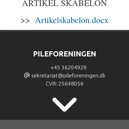
ARTIKEL SKABELON
>>
Artikelskabelon.docx
PILEFORENINGEN
+45 36204929
sekretariat@pileforeningen.dk
CVR:
25648056