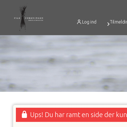
Log ind
Tilmeldi
Ups! Du har ramt en side der ku