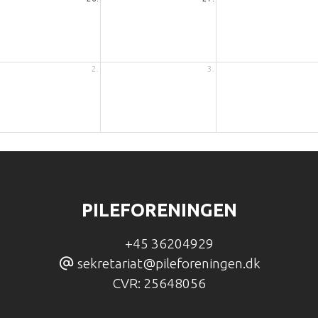
2.
3.
teriale til Pilebladet
PILEFORENINGEN
+45 36204929
sekretariat@pileforeningen.dk
CVR:
25648056