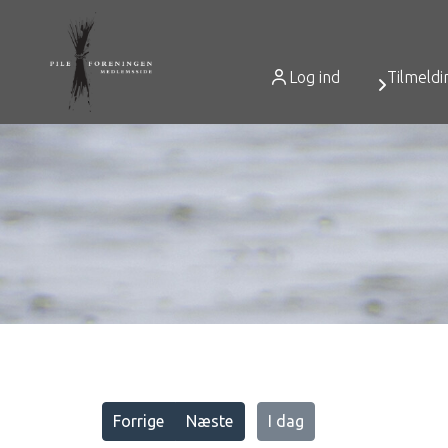
Log ind
Tilmeldi
Vis alle
Forrige
Næste
I dag