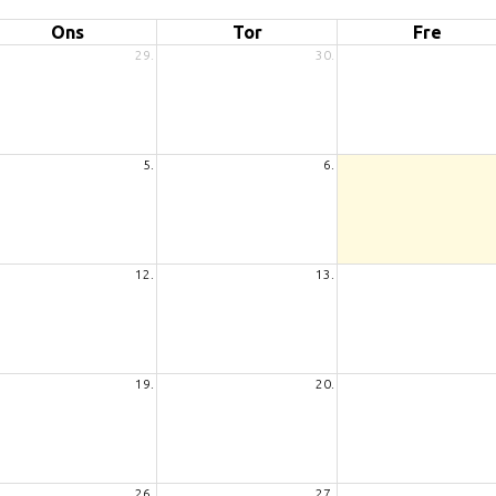
Ons
Tor
Fre
29.
30.
5.
6.
12.
13.
19.
20.
26.
27.