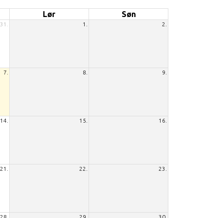
Lør
Søn
31.
1.
2.
7.
8.
9.
14.
15.
16.
21.
22.
23.
28.
29.
30.