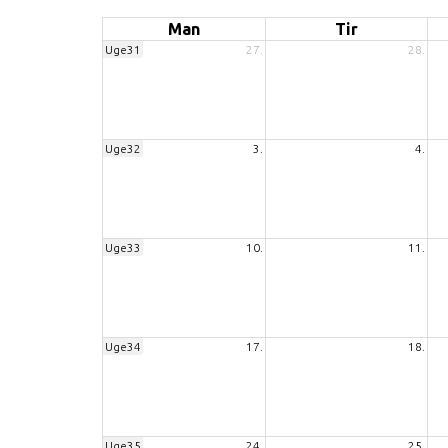
Man
Tir
Uge31
27.
28.
Uge32
3.
4.
Uge33
10.
11.
Uge34
17.
18.
Uge35
24.
25.