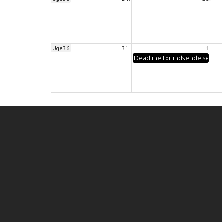
Uge36
31.
1.
Deadline for indsendelse af ma