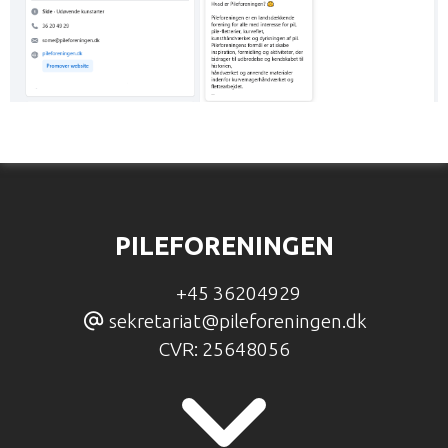
PILEFORENINGEN
+45 36204929
sekretariat@pileforeningen.dk
CVR:
25648056